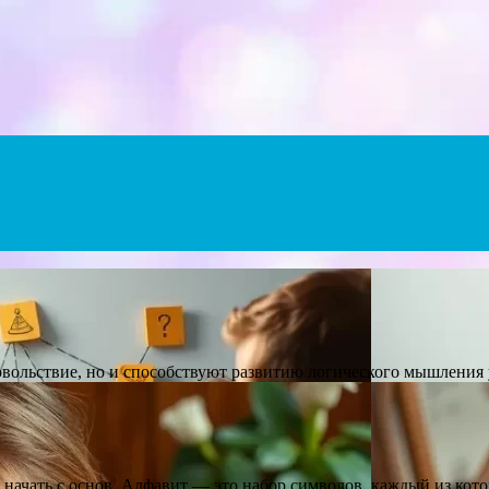
Menu
довольствие, но и способствуют развитию логического мышления
 начать с основ. Алфавит — это набор символов, каждый из кот