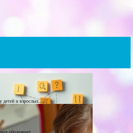
 у детей и взрослых.…
орых обозначает…