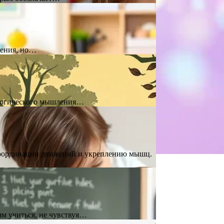
чения, но…
, логического мышления…
 координации движений и укреплению мышц.
ям учиться, не чувствуя…