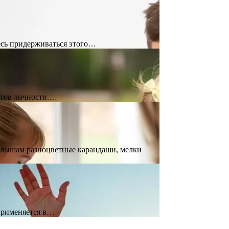
есь придерживаться этого…
ктов личности.…
малышам разноцветные карандаши, мелки
 применяется в…