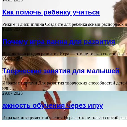
Как помочь ребенку учиться
Режим и дисциплина Создайте для ребенка ясный распорядок д
13.09.2025
Почему игра важна для развития
Важность игры для развития Игра — это не только способ раз
03.08.2025
Творческие занятия для малышей
Играем с цветами Для развития творческих способностей дете
или…
29.07.2025
ажность обучения через игру
Игра как инструмент обучения Игра – это не только способ р