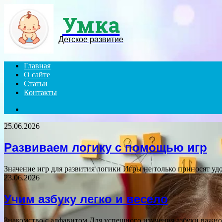
Умка
Детское развитие
Главная
О сайте
Статьи
Контакты
Search
for
25.06.2026
Развиваем логику с помощью игр
Значение игр для развития логики Игры не только приносят у
23.06.2026
Учим азбуку легко и весело
Знакомство с алфавитом Для успешного изучения азбуки важно