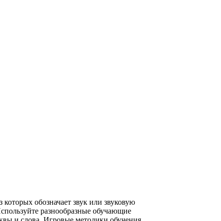
 которых обозначает звук или звуковую
 Используйте разнообразные обучающие
уквы и слова. Игровые методики обучения