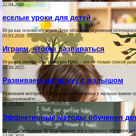
22.04.2026
еселые уроки для детей
Игра как основа обучения Дети обладают огромным потенциалом
05.03.2026
Играем, чтобы развиваться
Игра как инструмент развития Игра – это не только способ р
12.10.2025
Развиваем моторику с малышом
Развиваем моторику Для развития моторики у малыша важно 
Поддерживайте…
01.10.2025
Эффективные методы обучения де
Игровые методики Использование игр в процессе обучения дет
14.09.2025