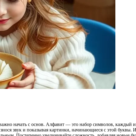
важно начать с основ. Алфавит — это набор символов, каждый из
знося звук и показывая картинки, начинающиеся с этой буквы.
тельным. Постепенно увеличивайте сложность, добавляя новые б